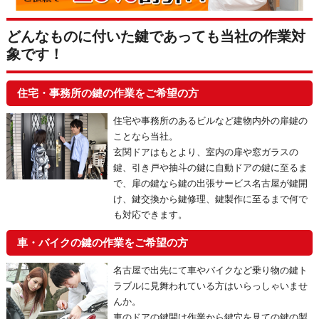
どんなものに付いた鍵であっても当社の作業対
象です！
住宅・事務所の鍵の作業をご希望の方
住宅や事務所のあるビルなど建物内外の扉鍵の
ことなら当社。
玄関ドアはもとより、室内の扉や窓ガラスの
鍵、引き戸や抽斗の鍵に自動ドアの鍵に至るま
で、扉の鍵なら鍵の出張サービス名古屋が鍵開
け、鍵交換から鍵修理、鍵製作に至るまで何で
も対応できます。
車・バイクの鍵の作業をご希望の方
名古屋で出先にて車やバイクなど乗り物の鍵ト
ラブルに見舞われている方はいらっしゃいませ
んか。
車のドアの鍵開け作業から鍵穴を見ての鍵の製