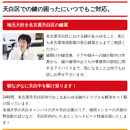
天白区での鍵の困ったにいつでもご対応。
地元大好き名古屋天白区の鍵屋
名古屋天白区における鍵のあらゆること、私た
ち名古屋地域密着の安心鍵屋さんまでご相談く
ださい。
鍵開けや鍵交換、ドアや抽斗への鍵の取付け作
業から、鍵の修理やおうちや事務所の防犯に関
するアドバイスまで、気になることは何でもお
話しお寄せ下さいませ。
朝な夕なに天白中を駆け巡ります！
24時間、名古屋市天白区内でおこるあらゆる鍵のトラブルを解決すべく駆
け回っています。
名城大学の天白キャンパスの方や天白公園エリア、植田インターの方面や
野並駅の辺りなど、天白区内のいたるところへスピード快速出張いたしま
す！