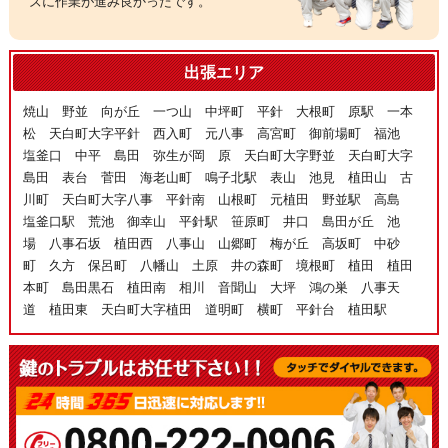
ズに作業が進み良かったです。
出張エリア
焼山 野並 向が丘 一つ山 中坪町 平針 大根町 原駅 一本
松 天白町大字平針 西入町 元八事 高宮町 御前場町 福池
塩釜口 中平 島田 弥生が岡 原 天白町大字野並 天白町大字
島田 表台 菅田 海老山町 鳴子北駅 表山 池見 植田山 古
川町 天白町大字八事 平針南 山根町 元植田 野並駅 高島
塩釜口駅 荒池 御幸山 平針駅 笹原町 井口 島田が丘 池
場 八事石坂 植田西 八事山 山郷町 梅が丘 高坂町 中砂
町 久方 保呂町 八幡山 土原 井の森町 境根町 植田 植田
本町 島田黒石 植田南 相川 音聞山 大坪 鴻の巣 八事天
道 植田東 天白町大字植田 道明町 横町 平針台 植田駅