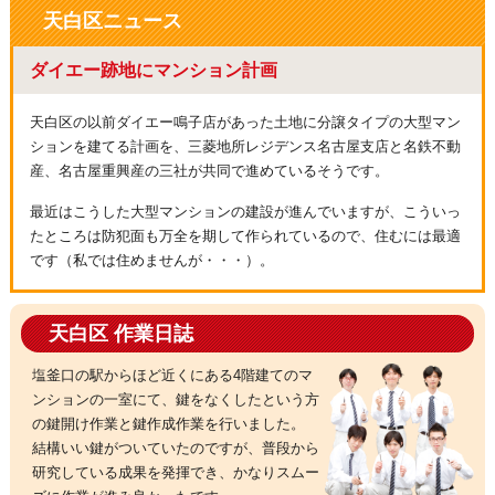
天白区ニュース
ダイエー跡地にマンション計画
天白区の以前ダイエー鳴子店があった土地に分譲タイプの大型マン
ションを建てる計画を、三菱地所レジデンス名古屋支店と名鉄不動
産、名古屋重興産の三社が共同で進めているそうです。
最近はこうした大型マンションの建設が進んでいますが、こういっ
たところは防犯面も万全を期して作られているので、住むには最適
です（私では住めませんが・・・）。
天白区 作業日誌
塩釜口の駅からほど近くにある4階建てのマ
ンションの一室にて、鍵をなくしたという方
の鍵開け作業と鍵作成作業を行いました。
結構いい鍵がついていたのですが、普段から
研究している成果を発揮でき、かなりスムー