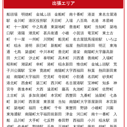
出張エリア
船頭場 明徳町 金城ふ頭 金船町 南十番町 港楽 東名古屋港
駅 金川町 港区役所駅 天目町 入場 八百島 名港 本星崎
町 十一屋町 中之島通 東築地町 善進町 魁町 当知町 築地
口駅 港陽 潮見町 甚兵衛通 小碓 小賀須 竜宮町 東土古
町 十一屋 一州町 川間町 船見町 名古屋競馬場前駅 いろは
町 稲永 港明 辰巳町 新船町 福屋 熱田前新田 明正 東海
通 七島 築盛町 中川本町 善北町 港栄 南陽町大字藤高新
田 大江町 汐止町 泰明町 高木町 川西通 善南町 入場町
昭和町 潮凪町 幸町 港町 稲永新田 惟信町 金城ふ頭駅 荒
子川公園駅 宝神 寛政町 南陽町大字西福田 秋葉 熱田新田東
組 南陽町大字福田 空見町 寺前町 小割通 名四町 砂美町
港北町 西倉町 築三町 西川町 名古屋港駅 宝神町 知多 神
宮寺 善進本町 大西 遠若町 藤高 丸池町 正保町 佐野町
土古町 浜 多加良浦町 本宮町 西蟹田 九番町 油屋町 七条
町 新川町 西茶屋 東茶屋 当知 南陽町大字茶屋新田 本宮新
町 築地町 福田 七番町 千年 東蟹田 野跡 小碓町 川園
東海通駅 南陽町大字福田前新田 津金 河口町 南十一番町 入
船 品川町 大手町 七反野 春田野 西福田 小川 稲永駅 須
成町 作倉町 野跡駅 千鳥 正徳町 木場町 藤前 錦町 新茶