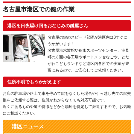
名古屋市港区での鍵の作業
港区を日夜駆け回るおなじみの鍵屋さん
名古屋の鍵のスピード部隊が港区内は3すぐに
うかがいます！
名古屋港水族館や稲永スポーツセンター、潮見
町の方面の各工場やポートメッセなごや、とだ
がわこどもランドなど港区内各所での実績が豊
富にあるので、ご安心してご依頼ください。
住所不明でもうかがえます
お店の駐車場や路上で車を停めて鍵をなくした場合や引っ越し先での鍵交
換をご依頼する際は、住所がわからなくても対応可能です。
近くにあるものや道の特徴などから場所を特定して派遣するので、お気軽
にご相談ください。
港区ニュース