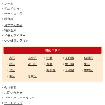
ホーム
初めての方へ
サービス内容
料金表
おすすめ製品
特殊金庫
イモビライザー
いい鍵屋の選び方
港区
瑞穂区
中区
天白区
熱田区
緑区
守山区
西区
中川区
東区
北区
昭和区
千種区
中村区
南区
名東区
会社概要
お問い合わせ
プライバシーポリシー
サイトマップ