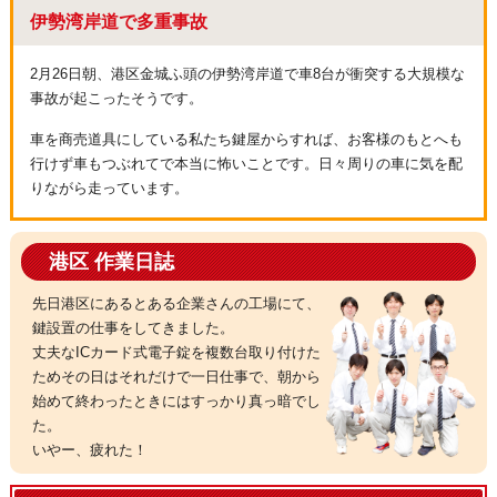
伊勢湾岸道で多重事故
2月26日朝、港区金城ふ頭の伊勢湾岸道で車8台が衝突する大規模な
事故が起こったそうです。
車を商売道具にしている私たち鍵屋からすれば、お客様のもとへも
行けず車もつぶれてで本当に怖いことです。日々周りの車に気を配
りながら走っています。
港区 作業日誌
先日港区にあるとある企業さんの工場にて、
鍵設置の仕事をしてきました。
丈夫なICカード式電子錠を複数台取り付けた
ためその日はそれだけで一日仕事で、朝から
始めて終わったときにはすっかり真っ暗でし
た。
いやー、疲れた！